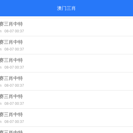
澳门三肖
参赛三肖中特
m
08-07 00:37
参赛三肖中特
m
08-07 00:37
参赛三肖中特
m
08-07 00:37
参赛三肖中特
m
08-07 00:37
参赛三肖中特
m
08-07 00:37
参赛三肖中特
m
08-07 00:37
参赛三肖中特