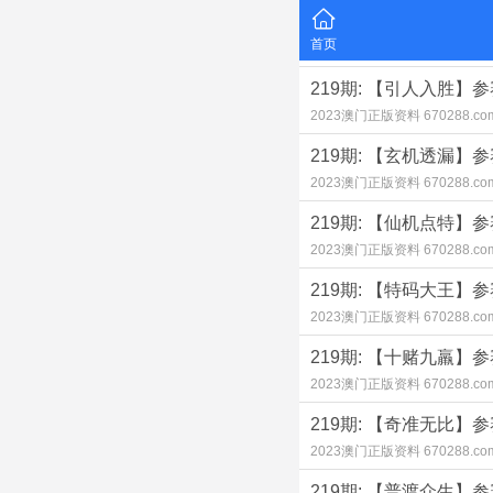
首页
219期: 【引人入胜】
2023澳门正版资料 670288.co
219期: 【玄机透漏】
2023澳门正版资料 670288.co
219期: 【仙机点特】
2023澳门正版资料 670288.co
219期: 【特码大王】
2023澳门正版资料 670288.co
219期: 【十赌九羸】
2023澳门正版资料 670288.co
219期: 【奇准无比】
2023澳门正版资料 670288.co
219期: 【普渡众生】