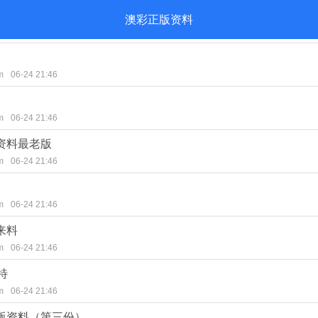
澳彩正版资料
m
06-24 21:46
m
06-24 21:46
合资料最老版
m
06-24 21:46
m
06-24 21:46
来料
m
06-24 21:46
特
m
06-24 21:46
正版资料（第三份）