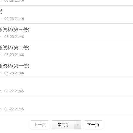
m
06-23 21:46
特
m
06-23 21:46
版资料(第三份)
m
06-23 21:46
版资料(第二份)
m
06-23 21:46
版资料(第一份)
m
06-23 21:46
m
06-22 21:45
m
06-22 21:45
上一页
第1页
下一页