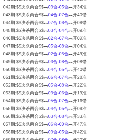
042期:$$决杀两合$$︻
03合-05合
︻开34准
043期:$$决杀两合$$︻
04合-07合
︻开40错
044期:$$决杀两合$$︻
07合-08合
︻开08错
045期:$$决杀两合$$︻
03合-04合
︻开09准
046期:$$决杀两合$$︻
02合-07合
︻开09准
047期:$$决杀两合$$︻
05合-08合
︻开04准
048期:$$决杀两合$$︻
02合-05合
︻开49准
049期:$$决杀两合$$︻
03合-08合
︻开08错
050期:$$决杀两合$$︻
04合-05合
︻开40错
051期:$$决杀两合$$︻
06合-07合
︻开28准
052期:$$决杀两合$$︻
05合-08合
︻开22准
053期:$$决杀两合$$︻
03合-06合
︻开19准
054期:$$决杀两合$$︻
05合-07合
︻开16错
055期:$$决杀两合$$︻
04合-05合
︻开08准
056期:$$决杀两合$$︻
03合-08合
︻开33准
057期:$$决杀两合$$︻
06合-09合
︻开47准
058期:$$决杀两合$$︻
03合-05合
︻开42准
059期:$$决杀两合$$︻
07合-08合
︻开20准