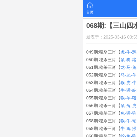
首页
068期:【三山
发表于：2025-03-16 00:55
049期:稳杀三肖【
虎-牛-鸡
050期:稳杀三肖【
鼠-狗-猪
051期:稳杀三肖【
龙-马-兔
052期:稳杀三肖【
马-龙-羊
053期:稳杀三肖【
猴-虎-牛
054期:稳杀三肖【
牛-猴-蛇
055期:稳杀三肖【
猴-羊-猪
056期:稳杀三肖【
鼠-兔-虎
057期:稳杀三肖【
兔-猴-狗
058期:稳杀三肖【
猴-牛-蛇
059期:稳杀三肖【
牛-鸡-猴
060期:稳杀三肖【
蛇-兔-狗