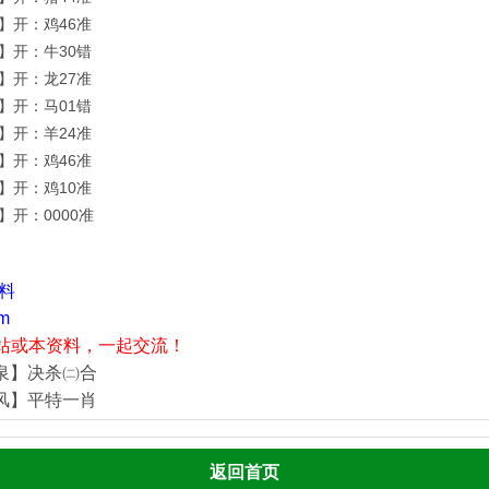
】开：鸡46准
】开：牛30错
】开：龙27准
】开：马01错
】开：羊24准
】开：鸡46准
】开：鸡10准
】开：0000准
资料
m
站或本资料，一起交流！
九泉】决杀㈡合
藏风】平特一肖
返回首页