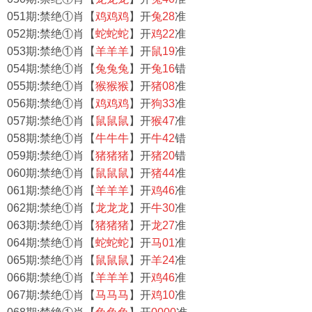
051期:禁绝①肖【
鸡鸡鸡
】开
兔28
准
052期:禁绝①肖【
蛇蛇蛇
】开
鸡22
准
053期:禁绝①肖【
羊羊羊
】开
鼠19
准
054期:禁绝①肖【
兔兔兔
】开
兔16
错
055期:禁绝①肖【
猴猴猴
】开
猪08
准
056期:禁绝①肖【
鸡鸡鸡
】开
狗33
准
057期:禁绝①肖【
鼠鼠鼠
】开
猴47
准
058期:禁绝①肖【
牛牛牛
】开
牛42
错
059期:禁绝①肖【
猪猪猪
】开
猪20
错
060期:禁绝①肖【
鼠鼠鼠
】开
猪44
准
061期:禁绝①肖【
羊羊羊
】开
鸡46
准
062期:禁绝①肖【
龙龙龙
】开
牛30
准
063期:禁绝①肖【
猪猪猪
】开
龙27
准
064期:禁绝①肖【
蛇蛇蛇
】开
马01
准
065期:禁绝①肖【
鼠鼠鼠
】开
羊24
准
066期:禁绝①肖【
羊羊羊
】开
鸡46
准
067期:禁绝①肖【
马马马
】开
鸡10
准