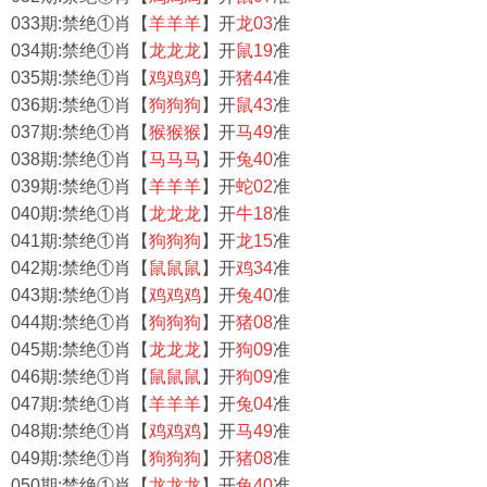
033期:禁绝①肖【
羊羊羊
】开
龙03
准
034期:禁绝①肖【
龙龙龙
】开
鼠19
准
035期:禁绝①肖【
鸡鸡鸡
】开
猪44
准
036期:禁绝①肖【
狗狗狗
】开
鼠43
准
037期:禁绝①肖【
猴猴猴
】开
马49
准
038期:禁绝①肖【
马马马
】开
兔40
准
039期:禁绝①肖【
羊羊羊
】开
蛇02
准
040期:禁绝①肖【
龙龙龙
】开
牛18
准
041期:禁绝①肖【
狗狗狗
】开
龙15
准
042期:禁绝①肖【
鼠鼠鼠
】开
鸡34
准
043期:禁绝①肖【
鸡鸡鸡
】开
兔40
准
044期:禁绝①肖【
狗狗狗
】开
猪08
准
045期:禁绝①肖【
龙龙龙
】开
狗09
准
046期:禁绝①肖【
鼠鼠鼠
】开
狗09
准
047期:禁绝①肖【
羊羊羊
】开
兔04
准
048期:禁绝①肖【
鸡鸡鸡
】开
马49
准
049期:禁绝①肖【
狗狗狗
】开
猪08
准
050期:禁绝①肖【
龙龙龙
】开
兔40
准