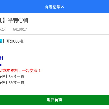
香港精华区
几度】平特①肖
:14
5618617
鼠
】开:0000准
资料
m
站或本资料，一起交流！
面包】绝禁一肖
面包】绝禁一肖
返回首页