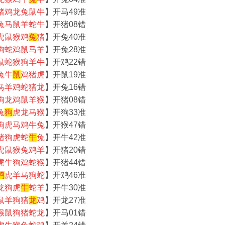
猪鸡龙兔鼠牛
】开马49准
兔马鼠羊蛇牛
】开猪08错
虎鼠猴鸡
兔
猪
】开兔40准
狗蛇鸡鼠马羊
】开兔28准
鼠蛇猴狗羊牛
】开鸡22错
兔牛
鼠
鸡猪虎
】开鼠19准
马羊鸡蛇猪龙
】开兔16错
狗龙鸡鼠羊猴
】开猪08错
兔
狗
虎龙马猴
】开狗33准
狗虎马鸡牛兔
】开猴47错
猪狗虎蛇
牛
兔
】开牛42准
虎鼠猴兔鸡羊
】开猪20错
虎牛狗鸡蛇猴
】开猪44错
鸡
虎羊马狗蛇
】开鸡46准
龙狗虎
牛
蛇羊
】开牛30准
鼠羊狗猪
龙
鸡
】开龙27准
猴鼠狗猪蛇龙
】开马01错