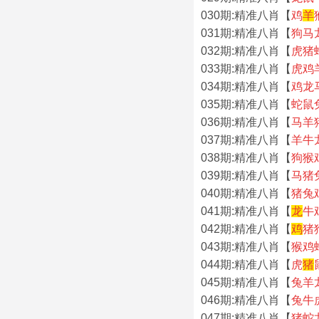
030期:精准八肖【
鸡
羊
031期:精准八肖【
狗马
032期:精准八肖【
虎猪
033期:精准八肖【
虎鸡
034期:精准八肖【
鸡龙
035期:精准八肖【
蛇鼠
036期:精准八肖【
马羊
037期:精准八肖【
羊牛
038期:精准八肖【
狗猴
039期:精准八肖【
马猪
040期:精准八肖【
猪兔
041期:精准八肖【
龙
牛
042期:精准八肖【
鸡
猪
043期:精准八肖【
猴鸡
044期:精准八肖【
虎
猪
045期:精准八肖【
兔羊
046期:精准八肖【
兔牛
047期:精准八肖【
猪蛇