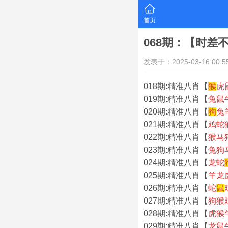
首页
068期：【时差
发表于：2025-03-16 00:55
018期:精准八肖【
猴
虎
019期:精准八肖【
兔鼠
020期:精准八肖【
狗
兔
021期:精准八肖【
鸡蛇
022期:精准八肖【
猴马
023期:精准八肖【
兔狗
024期:精准八肖【
龙蛇
025期:精准八肖【
羊龙
026期:精准八肖【
蛇
鼠
027期:精准八肖【
狗猴
028期:精准八肖【
虎猴
029期:精准八肖【
龙鼠