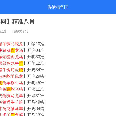
香港精华区
不同】精准八肖
:13
5500945
鼠羊狗马蛇龙
】开猴10准
牛猪鸡
虎
龙马
】开虎04准
羊蛇猪虎龙马
】开狗33准
猴鼠狗龙牛
羊
】开羊12准
猪牛兔蛇虎
鸡
】开鸡34准
马鸡蛇羊鼠龙
】开虎29错
狗
兔羊猴牛马
】开狗45准
虎兔
猴
蛇马猪
】开猴11准
鸡兔狗马龙羊
】开鼠31准
鸡猪虎牛羊蛇
】开马49错
牛兔龙鼠马羊
】开鸡34错
牛虎羊
马
兔猴
】开马13准