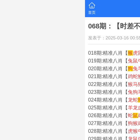
首页
068期：【时差
发表于：2025-03-16 00:55
018期:精准八肖【
猴
虎
019期:精准八肖【
兔鼠
020期:精准八肖【
狗
兔
021期:精准八肖【
鸡蛇
022期:精准八肖【
猴马
023期:精准八肖【
兔狗
024期:精准八肖【
龙蛇
025期:精准八肖【
羊龙
026期:精准八肖【
蛇
鼠
027期:精准八肖【
狗猴
028期:精准八肖【
虎猴
029期:精准八肖【
龙鼠