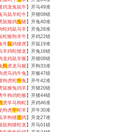
猪鸡龙兔鼠牛
】开马49准
兔马鼠羊蛇牛
】开猪08错
虎鼠猴鸡
兔
猪
】开兔40准
狗蛇鸡鼠马羊
】开兔28准
鼠蛇猴狗羊牛
】开鸡22错
兔牛
鼠
鸡猪虎
】开鼠19准
马羊鸡蛇猪龙
】开兔16错
狗龙鸡鼠羊猴
】开猪08错
兔
狗
虎龙马猴
】开狗33准
狗虎马鸡牛兔
】开猴47错
猪狗虎蛇
牛
兔
】开牛42准
虎鼠猴兔鸡羊
】开猪20错
虎牛狗鸡蛇猴
】开猪44错
鸡
虎羊马狗蛇
】开鸡46准
龙狗虎
牛
蛇羊
】开牛30准
鼠羊狗猪
龙
鸡
】开龙27准
猴鼠狗猪蛇龙
】开马01错