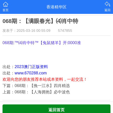
香港精华区
首页
返回
068期：【满眼春光】⑷肖中特
发表于：2025-03-16 00:55:09
5747855
068期:™⑷肖中特™【
兔鼠猪羊
】开:0000准
出处：
2023澳门正版资料
出处：
www.670288.com
欢迎向您的朋友推荐本站或本资料，一起交流！
下篇：068期：【挽一江水】四肖精选
上篇：068期：【人海拥抱】必中波色
返回首页