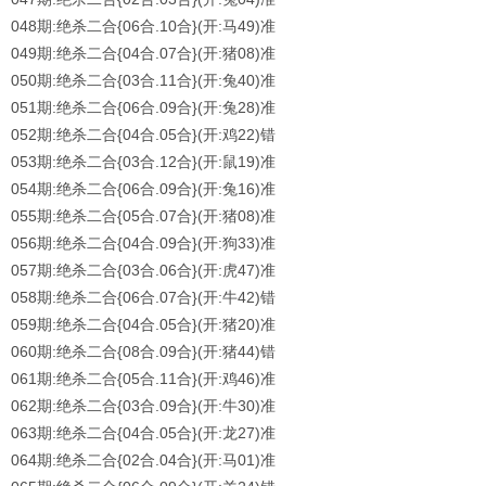
048期:绝杀二合{06合.10合}(开:马49)准
049期:绝杀二合{04合.07合}(开:猪08)准
050期:绝杀二合{03合.11合}(开:兔40)准
051期:绝杀二合{06合.09合}(开:兔28)准
052期:绝杀二合{04合.05合}(开:鸡22)错
053期:绝杀二合{03合.12合}(开:鼠19)准
054期:绝杀二合{06合.09合}(开:兔16)准
055期:绝杀二合{05合.07合}(开:猪08)准
056期:绝杀二合{04合.09合}(开:狗33)准
057期:绝杀二合{03合.06合}(开:虎47)准
058期:绝杀二合{06合.07合}(开:牛42)错
059期:绝杀二合{04合.05合}(开:猪20)准
060期:绝杀二合{08合.09合}(开:猪44)错
061期:绝杀二合{05合.11合}(开:鸡46)准
062期:绝杀二合{03合.09合}(开:牛30)准
063期:绝杀二合{04合.05合}(开:龙27)准
064期:绝杀二合{02合.04合}(开:马01)准