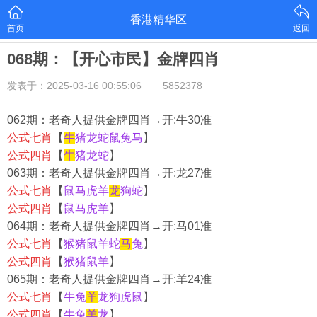
香港精华区
首页
返回
068期：【开心市民】金牌四肖
发表于：2025-03-16 00:55:06
5852378
062期：老奇人提供金牌四肖→开:牛30准
公式七肖
【
牛
猪龙蛇鼠兔马
】
公式四肖
【
牛
猪龙蛇
】
063期：老奇人提供金牌四肖→开:龙27准
公式七肖
【
鼠马虎羊
龙
狗蛇
】
公式四肖
【
鼠马虎羊
】
064期：老奇人提供金牌四肖→开:马01准
公式七肖
【
猴猪鼠羊蛇
马
兔
】
公式四肖
【
猴猪鼠羊
】
065期：老奇人提供金牌四肖→开:羊24准
公式七肖
【
牛兔
羊
龙狗虎鼠
】
公式四肖
【
牛兔
羊
龙
】