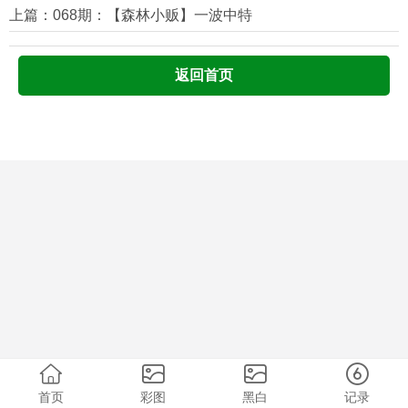
上篇：068期：【森林小贩】一波中特
返回首页
首页
彩图
黑白
记录