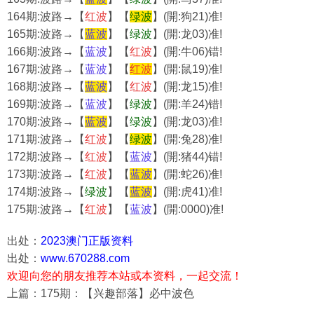
164期:波路→【
红
波
】【
绿
波
】(開:狗21)准!
165期:波路→【
蓝
波
】【
绿
波
】(開:龙03)准!
166期:波路→【
蓝
波
】【
红
波
】(開:牛06)错!
167期:波路→【
蓝
波
】【
红
波
】(開:鼠19)准!
168期:波路→【
蓝
波
】【
红
波
】(開:龙15)准!
169期:波路→【
蓝
波
】【
绿
波
】(開:羊24)错!
170期:波路→【
蓝
波
】【
绿
波
】(開:龙03)准!
171期:波路→【
红
波
】【
绿
波
】(開:兔28)准!
172期:波路→【
红
波
】【
蓝
波
】(開:猪44)错!
173期:波路→【
红
波
】【
蓝
波
】(開:蛇26)准!
174期:波路→【
绿
波
】【
蓝
波
】(開:虎41)准!
175期:波路→【
红
波
】【
蓝
波
】(開:0000)准!
出处：
2023澳门正版资料
出处：
www.670288.com
欢迎向您的朋友推荐本站或本资料，一起交流！
上篇：175期：【兴趣部落】必中波色