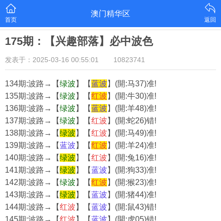
澳门精华区
首页
返回
175期：【兴趣部落】必中波色
发表于：2025-03-16 00:55:01
10823741
134期:波路→【
绿
波
】【
蓝
波
】(開:马37)准!
135期:波路→【
绿
波
】【
红
波
】(開:牛30)准!
136期:波路→【
绿
波
】【
蓝
波
】(開:羊48)准!
137期:波路→【
绿
波
】【
红
波
】(開:蛇26)错!
138期:波路→【
绿
波
】【
红
波
】(開:马49)准!
139期:波路→【
蓝
波
】【
红
波
】(開:羊24)准!
140期:波路→【
绿
波
】【
红
波
】(開:兔16)准!
141期:波路→【
绿
波
】【
蓝
波
】(開:狗33)准!
142期:波路→【
绿
波
】【
红
波
】(開:猴23)准!
143期:波路→【
绿
波
】【
蓝
波
】(開:猪44)准!
144期:波路→【
红
波
】【
蓝
波
】(開:鼠43)错!
145期:波路→【
红
波
】【
蓝
波
】(開:虎05)错!