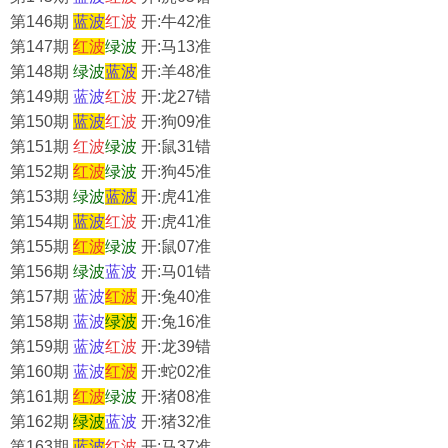
第146期
蓝
波
红波
开:牛42准
第147期
红波
绿
波
开:马13准
第148期
绿
波
蓝
波
开:羊48准
第149期
蓝
波
红波
开:龙27错
第150期
蓝
波
红波
开:狗09准
第151期
红波
绿
波
开:鼠31错
第152期
红波
绿
波
开:狗45准
第153期
绿
波
蓝
波
开:虎41准
第154期
蓝
波
红波
开:虎41准
第155期
红波
绿
波
开:鼠07准
第156期
绿
波
蓝
波
开:马01错
第157期
蓝
波
红波
开:兔40准
第158期
蓝
波
绿
波
开:兔16准
第159期
蓝
波
红波
开:龙39错
第160期
蓝
波
红波
开:蛇02准
第161期
红波
绿
波
开:猪08准
第162期
绿
波
蓝
波
开:猪32准
第163期
蓝
波
红波
开:马37准